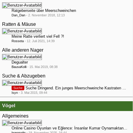
Ratgeberseite über Meerschweinchen
Dan_Dan
-
2. November 2018, 12:13
Ratten & Mäuse
Meine Ratte verliert viel Fell ?!
Rosseta
-
12. Juli 2021, 14:39
Alle anderen Nager
Degualter
BausaKolli
-
15. Mai 2019, 08:38
Suche & Abzugeben
Suche Dringend. Ein junges Meerschweinche Kastraten böckchen in Raum Düsseldorf wer verschenkt eins?
Suche
Isyn
-
3. Mai 2015, 09:44
Vögel
Allgemeines
Online Casino Oyunları ve Eğlence: İnsanlar Kumar Oynamaktan Neden Hoşlanır?
hrenmalin
-
19. November 2025, 16:44