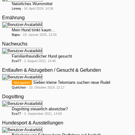
Natürliches Wurmmittel
Lireeq
-
16. April 2024, 14:36
Ernährung
Mein Hund trinkt kaum...
Bajou
-
19. Januar 2025, 13:25
Nachwuchs
Familienfreundlicher Hund gesucht
Eva77
-
2. August 2021, 14:46
Entlaufen & Abzugeben / Gesucht & Gefunden
Sieben kleine Telomians suchen neue Rudel
Abzugeben
Quirlchen
-
10. Oktober 2019, 12:17
Dogsitting
Dogsitting steuerlich absetzbar?
Eva77
-
3. September 2021, 14:00
Hundesport & Ausstellungen