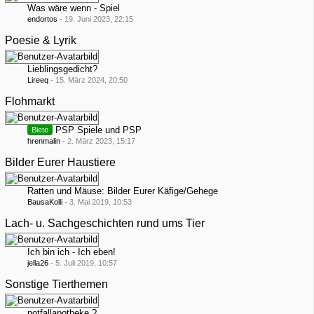
Was wäre wenn - Spiel
endortos
-
19. Juni 2023, 22:15
Poesie & Lyrik
Lieblingsgedicht?
Lireeq
-
15. März 2024, 20:50
Flohmarkt
PSP Spiele und PSP
Biete
hrenmalin
-
2. März 2023, 15:17
Bilder Eurer Haustiere
Ratten und Mäuse: Bilder Eurer Käfige/Gehege
BausaKolli
-
3. Mai 2019, 10:53
Lach- u. Sachgeschichten rund ums Tier
Ich bin ich - Ich eben!
jella26
-
5. Juli 2019, 10:57
Sonstige Tierthemen
notfallapotheke ?