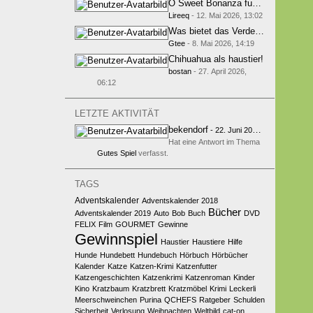
O Sweet Bonanza funciona bem em c
Lireeq
-
12. Mai 2026, 13:02
Was bietet das Verde Casino und war
Gtee
-
8. Mai 2026, 14:19
Chihuahua als haustier!
bostan
-
27. April 2026,
06:12
LETZTE AKTIVITÄT
bekendorf
-
22. Juni 2026, 13:44
Hat eine Antwort im Thema
Gutes Spiel
verfasst.
TAGS
Adventskalender
Adventskalender 2018
Bücher
Adventskalender 2019
Auto
Bob
Buch
DVD
FELIX
Film
GOURMET
Gewinne
Gewinnspiel
Haustier
Haustiere
Hilfe
Hunde
Hundebett
Hundebuch
Hörbuch
Hörbücher
Kalender
Katze
Katzen-Krimi
Katzenfutter
Katzengeschichten
Katzenkrimi
Katzenroman
Kinder
Kino
Kratzbaum
Kratzbrett
Kratzmöbel
Krimi
Leckerli
Meerschweinchen
Purina
QCHEFS
Ratgeber
Schulden
Sicherheit
Verlosung
Weihnachten
Weltbild
cat-on