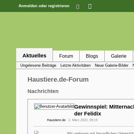
Anmelden oder registrieren
Aktuelles
Forum
Blogs
Galerie
Ungelesene Beiträge
Letzte Aktivitäten
Neue Galerie-Bilder
Haustiere.de-Forum
Nachrichten
Gewinnspiel: Mitternac
der Felidix
Haustiere.de
2. März 2022, 09:19
Wir verlosen mit freundlicher Unterst