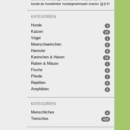
hunde.de
hundefutter
hundegewinnspiel
snacks
달포차
KATEGORIEN
Hunde
3
Katzen
23
Vögel
1
Meerschweinchen
0
Hamster
0
Kaninchen & Hasen
16
Ratten & Mäuse
1
Fische
0
Pferde
1
Reptilien
0
Amphibien
0
KATEGORIEN
Menschliches
6
Tierisches
418